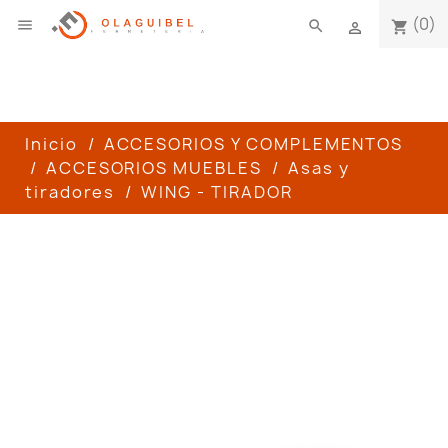
(0)

search
shopping_cart

Inicio
ACCESORIOS Y COMPLEMENTOS
ACCESORIOS MUEBLES
Asas y
tiradores
WING - TIRADOR