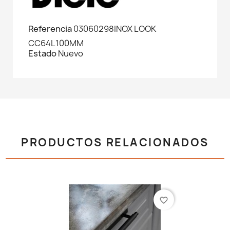
Referencia
03060298INOX LOOK
CC64L100MM
Estado
Nuevo
PRODUCTOS RELACIONADOS
favorite_border