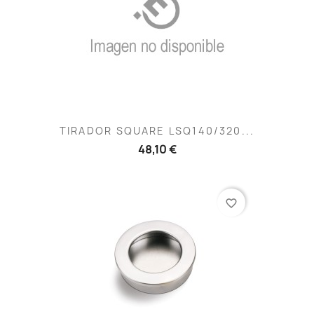
TIRADOR SQUARE LSQ140/320...
48,10 €
favorite_border