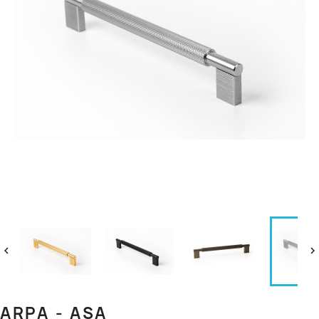


ARPA - ASA