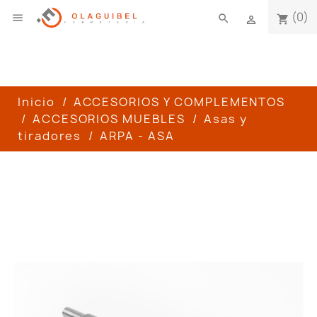
(0)

search
shopping_cart

Inicio
ACCESORIOS Y COMPLEMENTOS
ACCESORIOS MUEBLES
Asas y
tiradores
ARPA - ASA