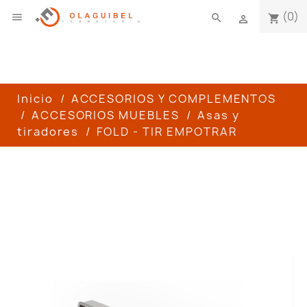
(0)

search
shopping_cart

Inicio
ACCESORIOS Y COMPLEMENTOS
ACCESORIOS MUEBLES
Asas y
tiradores
FOLD - TIR EMPOTRAR