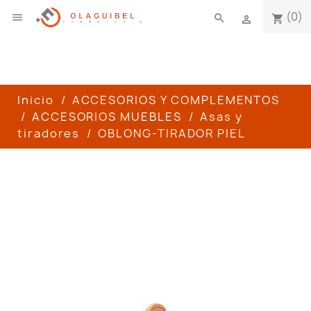
(0)

search
shopping_cart

Inicio
ACCESORIOS Y COMPLEMENTOS
ACCESORIOS MUEBLES
Asas y
tiradores
OBLONG-TIRADOR PIEL