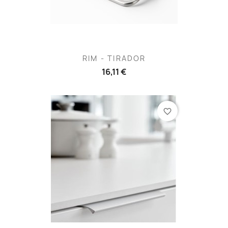
RIM - TIRADOR
16,11 €
favorite_border