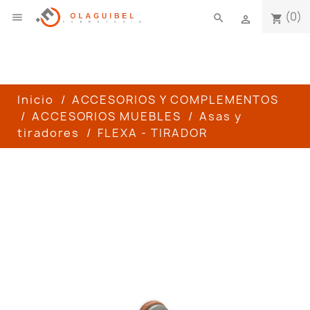
(0)

search
shopping_cart

Inicio
ACCESORIOS Y COMPLEMENTOS
ACCESORIOS MUEBLES
Asas y
tiradores
FLEXA - TIRADOR