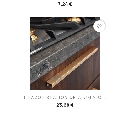
7,24 €
favorite_border
TIRADOR STATION DE ALUMINIO...
23,68 €