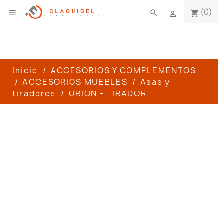
(0)

search
shopping_cart

Inicio
ACCESORIOS Y COMPLEMENTOS
ACCESORIOS MUEBLES
Asas y
tiradores
ORION - TIRADOR