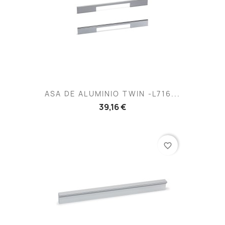
ASA DE ALUMINIO TWIN -L716...
39,16 €
favorite_border