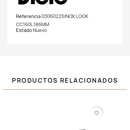
Referencia
03060225INOX LOOK
CC160L186MM
Estado
Nuevo
PRODUCTOS RELACIONADOS
favorite_border