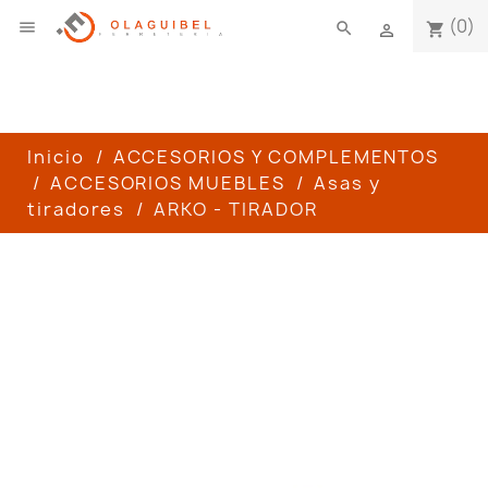
(0)

search
shopping_cart

Inicio
ACCESORIOS Y COMPLEMENTOS
ACCESORIOS MUEBLES
Asas y
tiradores
ARKO - TIRADOR