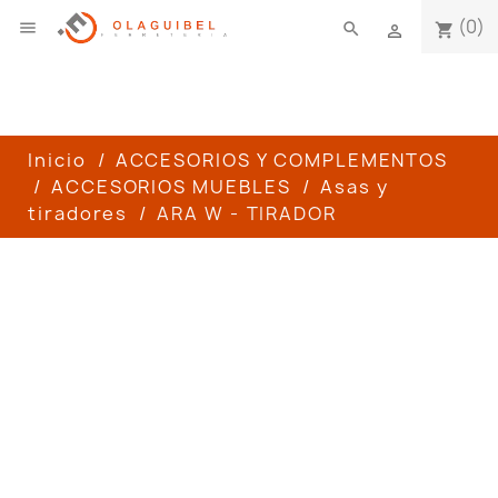
(0)

search
shopping_cart

Inicio
ACCESORIOS Y COMPLEMENTOS
ACCESORIOS MUEBLES
Asas y
tiradores
ARA W - TIRADOR