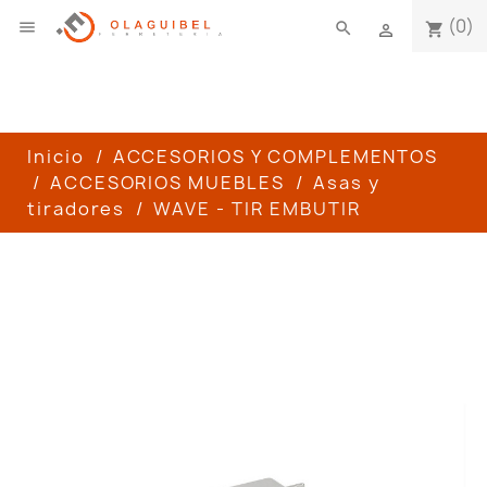
(0)

search
shopping_cart

Inicio
ACCESORIOS Y COMPLEMENTOS
ACCESORIOS MUEBLES
Asas y
tiradores
WAVE - TIR EMBUTIR