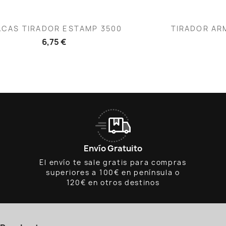
Vista rápida
V


ACAS TIRADOR ESTAMP 3500
TIRADOR AR
6,75 €
Envío Gratuito
El envío te sale gratis para compras
superiores a 100€ en península o
120€ en otros destinos