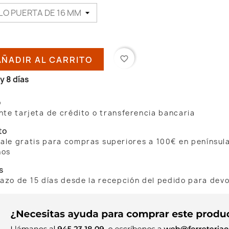
AÑADIR AL CARRITO
favorite_border
y 8 días
o
te tarjeta de crédito o transferencia bancaria
to
 sale gratis para compras superiores a 100€ en penínsul
nos
s
lazo de 15 días desde la recepción del pedido para dev