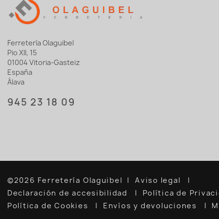
Ferretería Olaguibel
Pio XII, 15
01004 Vitoria-Gasteiz
España
Álava
945 23 18 09
©2026 Ferretería Olaguibel
Aviso legal
Declaración de accesibilidad
Política de Priva
Política de Cookies
Envíos y devoluciones
M