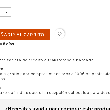
AÑADIR AL CARRITO
favorite_border
y 8 días
o
te tarjeta de crédito o transferencia bancaria
to
 sale gratis para compras superiores a 100€ en penínsul
nos
s
lazo de 15 días desde la recepción del pedido para dev