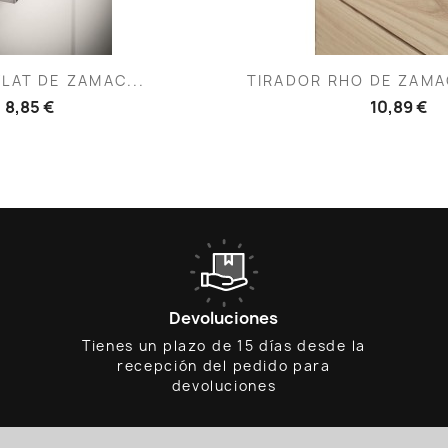
ista rápida
Vista rápid

LAT DE ZAMAC...
TIRADOR RHO DE ZAMA
8,85 €
10,89 €
Devoluciones
Tienes un plazo de 15 días desde la
recepción del pedido para
devoluciones