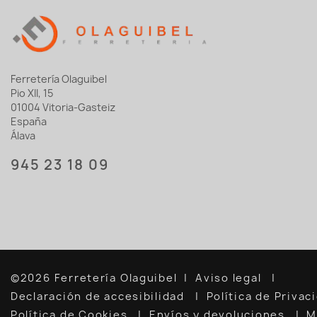
Ferretería Olaguibel
Pio XII, 15
01004 Vitoria-Gasteiz
España
Álava
945 23 18 09
©2026 Ferretería Olaguibel
Aviso legal
Declaración de accesibilidad
Política de Priva
Política de Cookies
Envíos y devoluciones
M