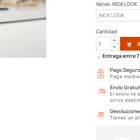
Varias: INOX LOOK
Cantidad

Entrega entre 7 

Pago Segur
Paga median
Envío Gratui
El envío te
otros desti
Devolucione
Tienes un p