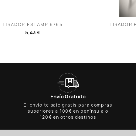
Vista rápida
V


TIRADOR ESTAMP 6765
TIRADOR F
5,43 €
Envío Gratuito
El envío te sale gratis para compras
superiores a 100€ en península o
120€ en otros destinos