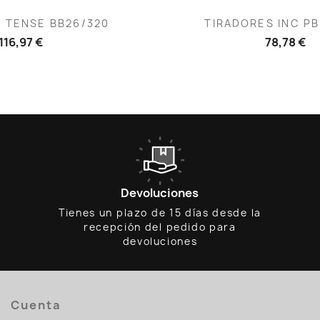
ista rápida
Vista rápid

 TENSE BB26/320
TIRADORES INC PB
116,97 €
78,78 €
Devoluciones
Tienes un plazo de 15 días desde la
recepción del pedido para
devoluciones
Cuenta