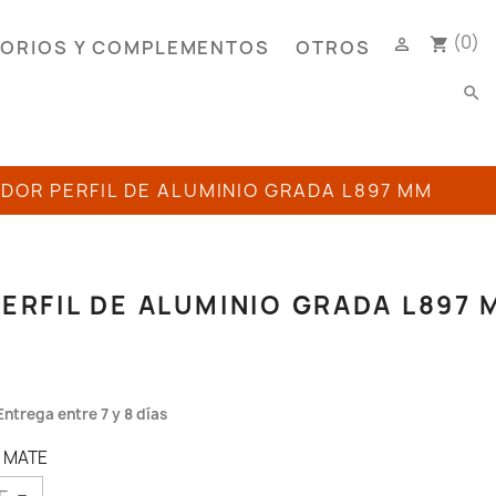
(0)

shopping_cart
ORIOS Y COMPLEMENTOS
OTROS
search
ADOR PERFIL DE ALUMINIO GRADA L897 MM
ERFIL DE ALUMINIO GRADA L897 
Entrega entre 7 y 8 días
O MATE