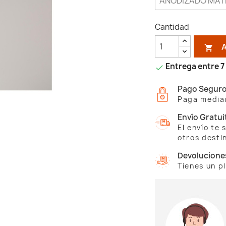
Cantidad

Entrega entre 7 

Pago Segur
Paga median
Envío Gratui
El envío te
otros desti
Devolucione
Tienes un p