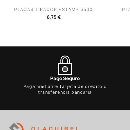
Vista rápida

PLACAS TIRADOR ESTAMP 3500
PL
6,75 €
Pago Seguro
Paga mediante tarjeta de crédito o
transferencia bancaria