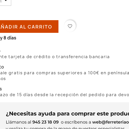
AÑADIR AL CARRITO
favorite_border
y 8 días
o
te tarjeta de crédito o transferencia bancaria
to
 sale gratis para compras superiores a 100€ en penínsul
nos
s
lazo de 15 días desde la recepción del pedido para dev