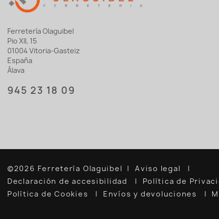
Ferretería Olaguibel
Pio XII, 15
01004 Vitoria-Gasteiz
España
Álava
945 23 18 09
©2026 Ferretería Olaguibel
Aviso legal
Declaración de accesibilidad
Política de Priva
Política de Cookies
Envíos y devoluciones
M