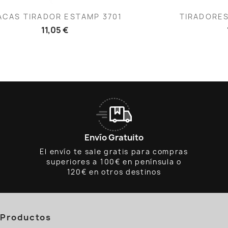
Vista rápida
V


ACAS TIRADOR ESTAMP 3701
TIRADORES
11,05 €
Envío Gratuito
El envío te sale gratis para compras
superiores a 100€ en península o
120€ en otros destinos
Productos