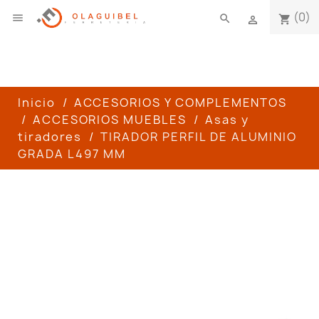
(0)

search
shopping_cart

Inicio
ACCESORIOS Y COMPLEMENTOS
ACCESORIOS MUEBLES
Asas y
tiradores
TIRADOR PERFIL DE ALUMINIO
GRADA L497 MM