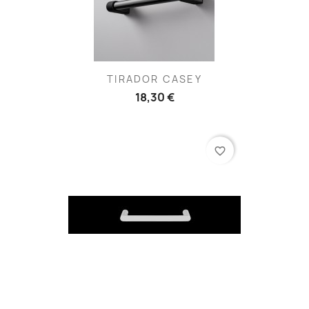
TIRADOR CASEY
18,30 €
favorite_border