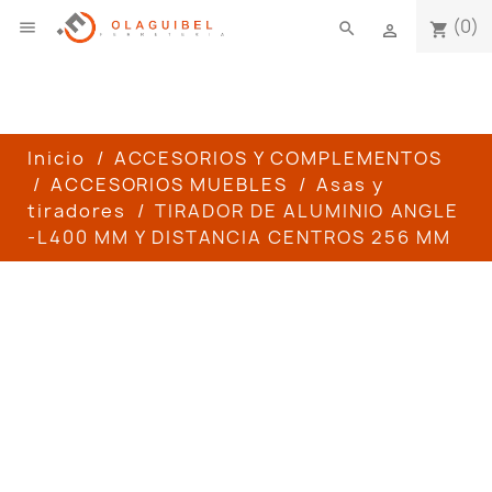
(0)

search
shopping_cart

Inicio
ACCESORIOS Y COMPLEMENTOS
ACCESORIOS MUEBLES
Asas y
tiradores
TIRADOR DE ALUMINIO ANGLE
-L400 MM Y DISTANCIA CENTROS 256 MM