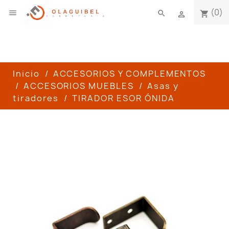
(0)

search
shopping_cart

Inicio
ACCESORIOS Y COMPLEMENTOS
ACCESORIOS MUEBLES
Asas y
tiradores
TIRADOR ESOR ÓNIDA