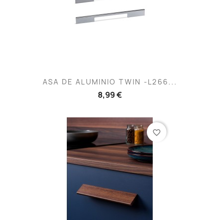
ASA DE ALUMINIO TWIN -L266...
8,99 €
favorite_border