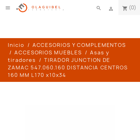
(0)

search
shopping_cart

Inicio
ACCESORIOS Y COMPLEMENTOS
ACCESORIOS MUEBLES
Asas y
tiradores
TIRADOR JUNCTION DE
ZAMAC 547.060.160 DISTANCIA CENTROS
160 MM L170 x10x34