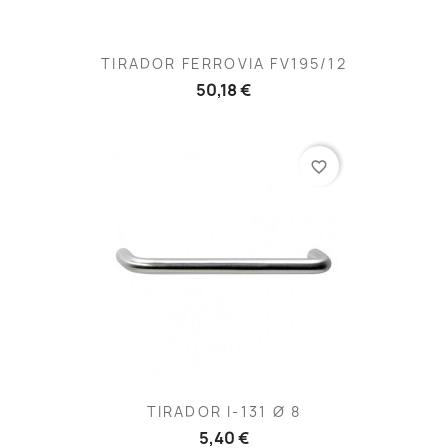
TIRADOR FERROVIA FV195/12
50,18 €
favorite_border
TIRADOR I-131 Ø 8
5,40 €