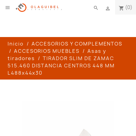
(0)

search
shopping_cart

Inicio
ACCESORIOS Y COMPLEMENTOS
ACCESORIOS MUEBLES
Asas y
tiradores
TIRADOR SLIM DE ZAMAC
515.460 DISTANCIA CENTROS 448 MM
L488x44x30