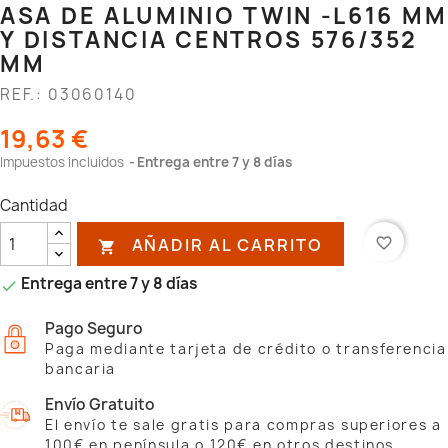
ASA DE ALUMINIO TWIN -L616 MM
Y DISTANCIA CENTROS 576/352
MM
REF.: 03060140
19,63 €
Impuestos incluidos
Entrega entre 7 y 8 días
Cantidad
AÑADIR AL CARRITO
favorite_border

Entrega entre 7 y 8 días

Pago Seguro
Paga mediante tarjeta de crédito o transferencia
bancaria
Envío Gratuito
El envío te sale gratis para compras superiores a
100€ en península o 120€ en otros destinos