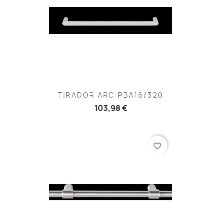
TIRADOR ARC PBA16/320
103,98 €
favorite_border