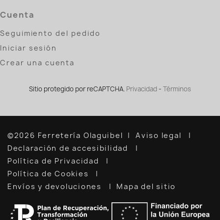
Cuenta
Seguimiento del pedido
Iniciar sesión
Crear una cuenta
Sitio protegido por reCAPTCHA.
Privacidad
-
Términos
©2026 Ferretería Olaguibel
Aviso legal
Declaración de accesibilidad
Política de Privacidad
Política de Cookies
Envíos y devoluciones
Mapa del sitio