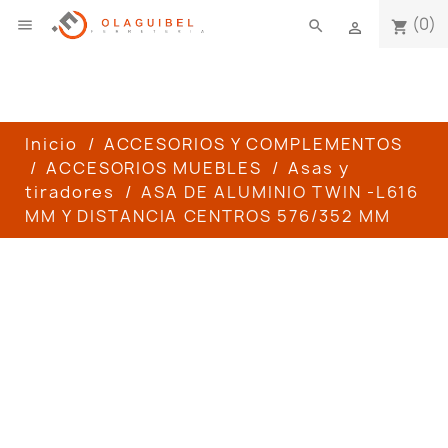
(0)

search
shopping_cart

Inicio
ACCESORIOS Y COMPLEMENTOS
ACCESORIOS MUEBLES
Asas y
tiradores
ASA DE ALUMINIO TWIN -L616
MM Y DISTANCIA CENTROS 576/352 MM