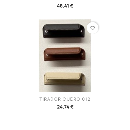
48,41 €
favorite_border
TIRADOR CUERO 012
24,74 €