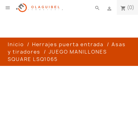
(0)

search
shopping_cart

Inicio
Herrajes puerta entrada
Asas
y tiradores
JUEGO MANILLONES
SQUARE LSQ1065