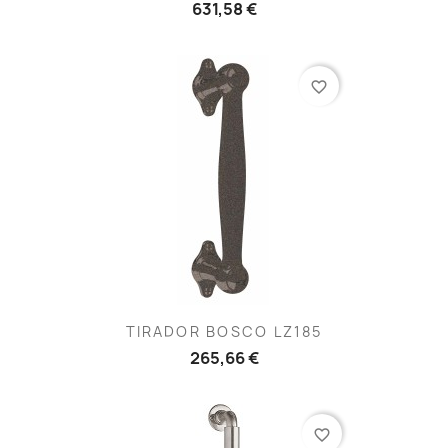
631,58 €
favorite_border
TIRADOR BOSCO LZ185
265,66 €
favorite_border