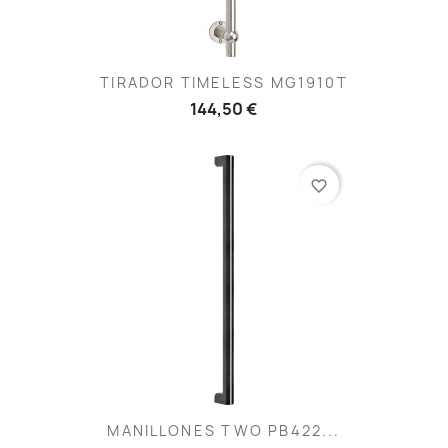
TIRADOR TIMELESS MG1910T
144,50 €
favorite_border
MANILLONES TWO PB422...