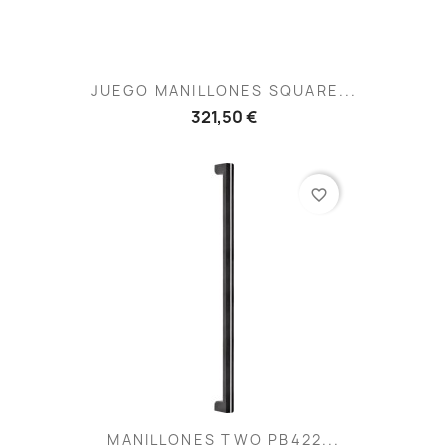
JUEGO MANILLONES SQUARE...
321,50 €
favorite_border
MANILLONES TWO PB422...