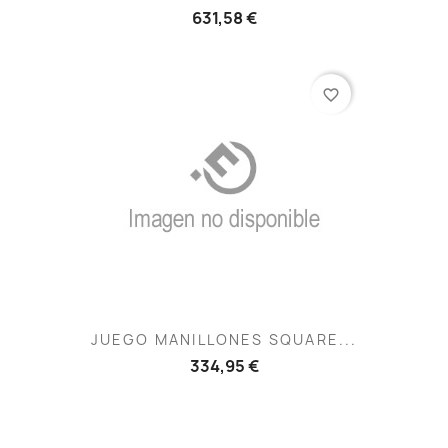
631,58 €
favorite_border
JUEGO MANILLONES SQUARE...
334,95 €