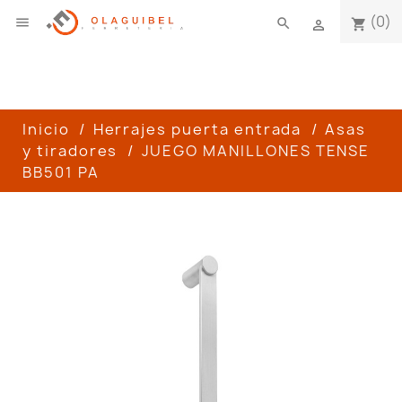
(0)

search
shopping_cart

Inicio
Herrajes puerta entrada
Asas
y tiradores
JUEGO MANILLONES TENSE
BB501 PA