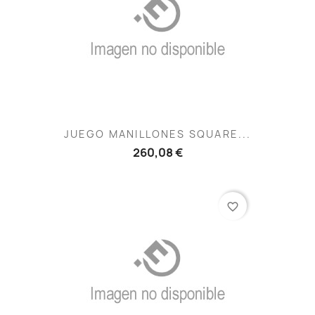
JUEGO MANILLONES SQUARE...
260,08 €
favorite_border