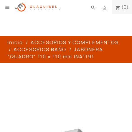
(0)

search
shopping_cart

Inicio
ACCESORIOS Y COMPLEMENTOS
ACCESORIOS BAÑO
JABONERA
"QUADRO" 110 x 110 mm IN41191