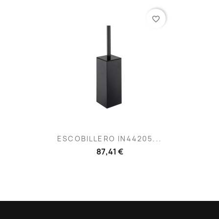
favorite_border
ESCOBILLERO IN44205...
87,41 €