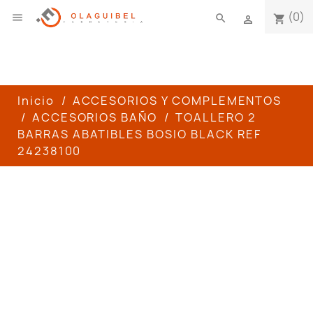
(0)

search
shopping_cart

Inicio
ACCESORIOS Y COMPLEMENTOS
ACCESORIOS BAÑO
TOALLERO 2
BARRAS ABATIBLES BOSIO BLACK REF
24238100