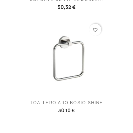
50,32 €
favorite_border
TOALLERO ARO BOSIO SHINE
30,10 €