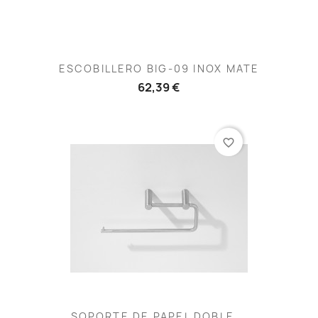
ESCOBILLERO BIG-09 INOX MATE
62,39 €
favorite_border
SOPORTE DE PAPEL DOBLE...