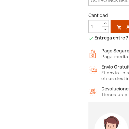
Cantidad

Entrega entre 7 

Pago Segur
Paga median
Envío Gratui
El envío te
otros desti
Devolucione
Tienes un p