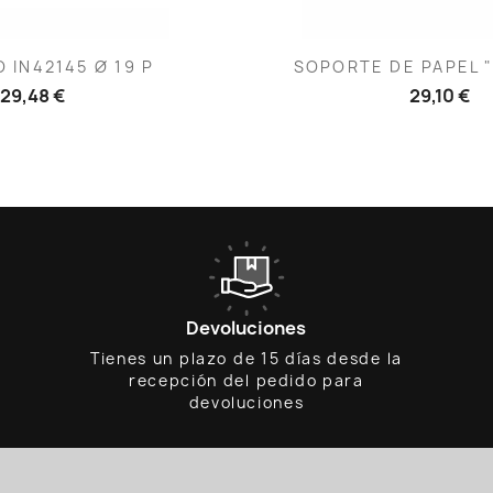
ista rápida
Vista rápid

 IN42145 Ø 19 P
SOPORTE DE PAPEL "
29,48 €
29,10 €
Devoluciones
Tienes un plazo de 15 días desde la
recepción del pedido para
devoluciones