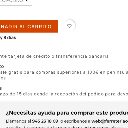
AÑADIR AL CARRITO
favorite_border
y 8 días
o
te tarjeta de crédito o transferencia bancaria
to
 sale gratis para compras superiores a 100€ en penínsul
nos
s
lazo de 15 días desde la recepción del pedido para dev