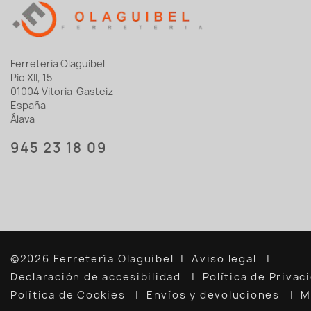
Ferretería Olaguibel
Pio XII, 15
01004 Vitoria-Gasteiz
España
Álava
945 23 18 09
©2026 Ferretería Olaguibel
Aviso legal
Declaración de accesibilidad
Política de Priva
Política de Cookies
Envíos y devoluciones
M