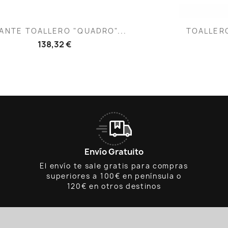
Vista rápida
V


ANTE TOALLERO "QUADRO"...
TOALLERO
138,32 €
Envío Gratuito
El envío te sale gratis para compras
superiores a 100€ en península o
120€ en otros destinos