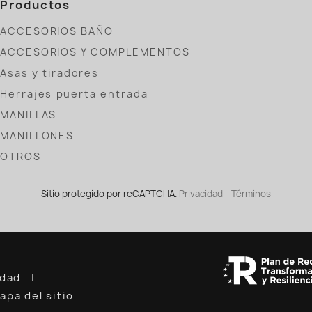
Productos
ACCESORIOS BAÑO
ACCESORIOS Y COMPLEMENTOS
Asas y tiradores
Herrajes puerta entrada
MANILLAS
MANILLONES
OTROS
Sitio protegido por reCAPTCHA.
Privacidad
-
Términos
cidad
apa del sitio