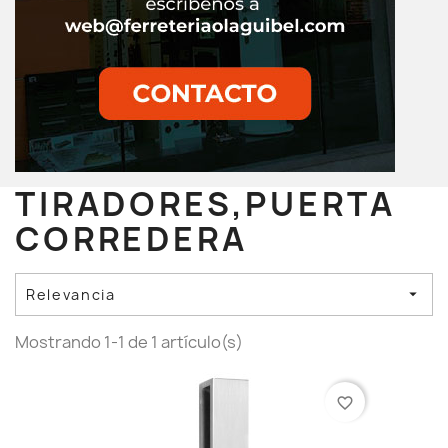
TIRADORES,PUERTA
CORREDERA
Relevancia

Mostrando 1-1 de 1 artículo(s)
favorite_border