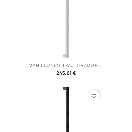
MANILLONES TWO TIRADOR...
245,61 €
favorite_border