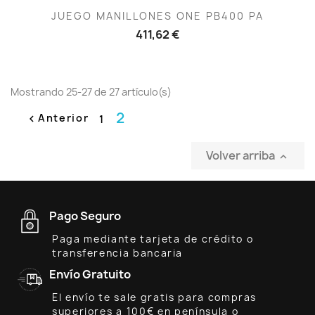
JUEGO MANILLONES ONE PB400 PA
411,62 €
Mostrando 25-27 de 27 artículo(s)
2
Anterior
1

Volver arriba

Pago Seguro
Paga mediante tarjeta de crédito o
transferencia bancaria
Envío Gratuito
El envío te sale gratis para compras
superiores a 100€ en península o