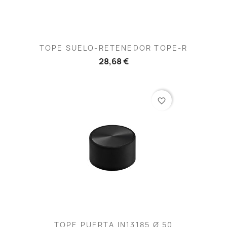
TOPE SUELO-RETENEDOR TOPE-R
28,68 €
favorite_border
TOPE PUERTA IN13185 Ø 50