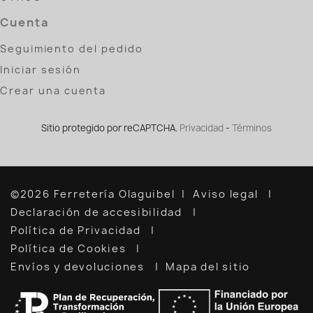
Cuenta
Seguimiento del pedido
Iniciar sesión
Crear una cuenta
Sitio protegido por reCAPTCHA.
Privacidad
-
Términos
©2026 Ferretería Olaguibel
Aviso legal
Declaración de accesibilidad
Política de Privacidad
Política de Cookies
Envíos y devoluciones
Mapa del sitio