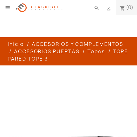
(0)

search
shopping_cart

Inicio
ACCESORIOS Y COMPLEMENTOS
ACCESORIOS PUERTAS
Topes
TOPE
PARED TOPE 3