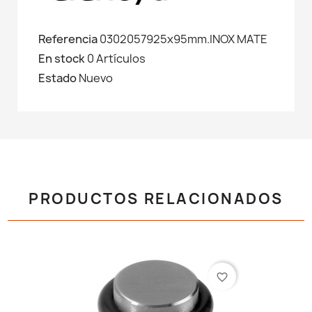
Referencia
0302057925x95mm.INOX MATE
En stock
0 Artículos
Estado
Nuevo
PRODUCTOS RELACIONADOS
favorite_border