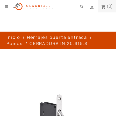
(0)

search
shopping_cart

Inicio
Herrajes puerta entrada
Pomos
CERRADURA IN.20.915.S