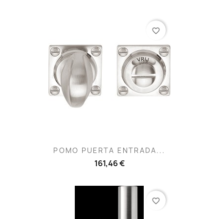
favorite_border
POMO PUERTA ENTRADA...
161,46 €
favorite_border