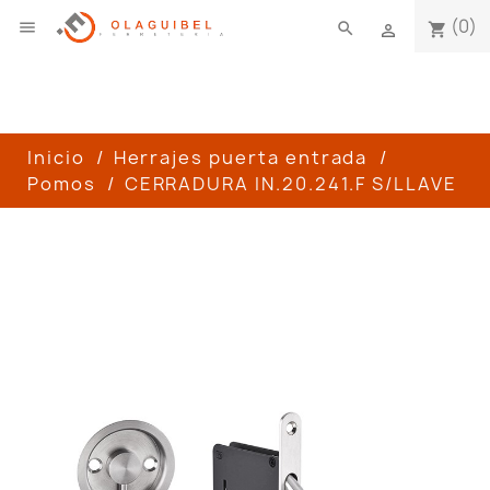
(0)

search
shopping_cart

Inicio
Herrajes puerta entrada
Pomos
CERRADURA IN.20.241.F S/LLAVE