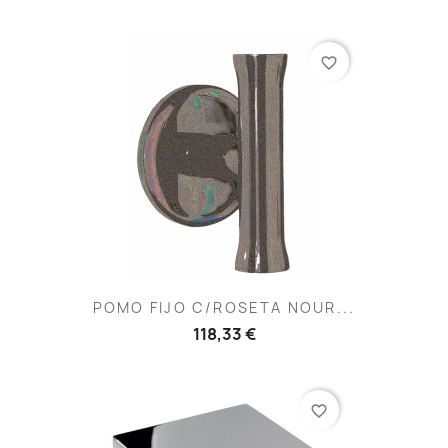
favorite_border
POMO FIJO C/ROSETA NOUR...
118,33 €
favorite_border