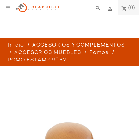
(0)

search
shopping_cart

Inicio
ACCESORIOS Y COMPLEMENTOS
ACCESORIOS MUEBLES
Pomos
POMO ESTAMP 9062