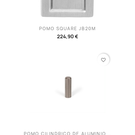
POMO SQUARE JB20M
224,90 €
favorite_border
POMO CILINDRICO DE ALUMINIO...