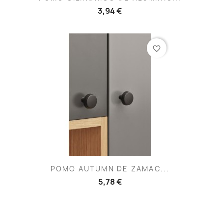
3,94 €
favorite_border
POMO AUTUMN DE ZAMAC...
5,78 €