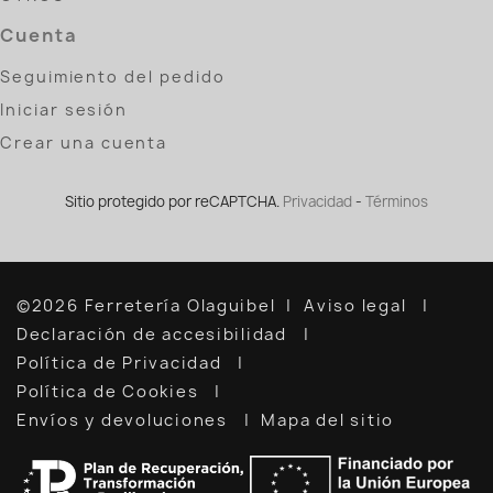
Cuenta
Seguimiento del pedido
Iniciar sesión
Crear una cuenta
Sitio protegido por reCAPTCHA.
Privacidad
-
Términos
©2026 Ferretería Olaguibel
Aviso legal
Declaración de accesibilidad
Política de Privacidad
Política de Cookies
Envíos y devoluciones
Mapa del sitio