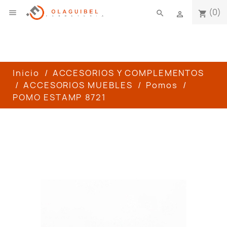
(0)

search
shopping_cart

Inicio
ACCESORIOS Y COMPLEMENTOS
ACCESORIOS MUEBLES
Pomos
POMO ESTAMP 8721