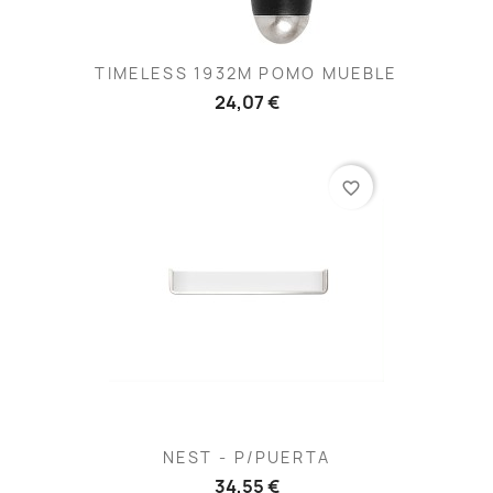
TIMELESS 1932M POMO MUEBLE
24,07 €
favorite_border
NEST - P/PUERTA
34,55 €