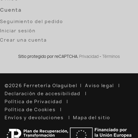
Cuenta
Seguimiento del pedido
Iniciar sesión
Crear una cuenta
Sitio protegido por reCAPTCHA.
Privacidad
-
Términos
©2026 Ferretería Olaguibel
Aviso legal
Declaración de accesibilidad
Política de Privacidad
Política de Cookies
Envíos y devoluciones
Mapa del sitio