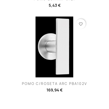
5,43 €
favorite_border
POMO C/ROSETA ARC PBA102V
169,94 €