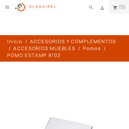
(0)

search
shopping_cart

Inicio
ACCESORIOS Y COMPLEMENTOS
ACCESORIOS MUEBLES
Pomos
POMO ESTAMP 8103