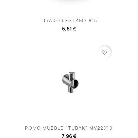
TIRADOR ESTAMP 815
6,61 €
favorite_border
POMO MUEBLE "TUBYK" MV22010
7,96 €