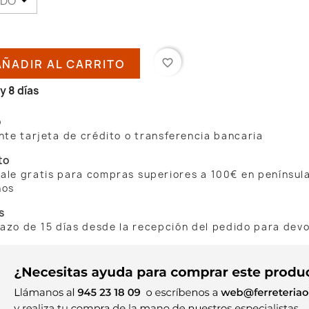
AÑADIR AL CARRITO
favorite_border
y 8 días
o
te tarjeta de crédito o transferencia bancaria
to
 sale gratis para compras superiores a 100€ en penínsul
nos
s
lazo de 15 días desde la recepción del pedido para dev