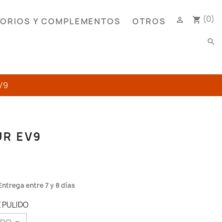
(0)

shopping_cart
ORIOS Y COMPLEMENTOS
OTROS
search
V9
R EV9
Entrega entre 7 y 8 días
X PULIDO