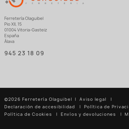
Ferretería Olaguibel
Pio XII, 15
01004 Vitoria-Gasteiz
España
Álava
945 23 18 09
©2026 Ferretería Olaguibel
Aviso legal
Declaración de accesibilidad
Política de Priva
Política de Cookies
Envíos y devoluciones
M