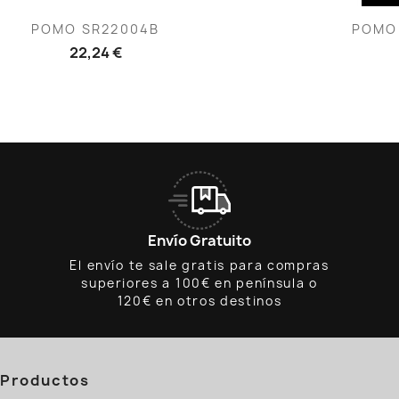
Vista rápida
V


POMO SR22004B
POMO
22,24 €
Envío Gratuito
El envío te sale gratis para compras
superiores a 100€ en península o
120€ en otros destinos
Productos