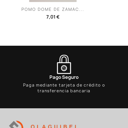
Vista rápida

POMO DOME DE ZAMAC...
7,01 €
Pago Seguro
Paga mediante tarjeta de crédito o
transferencia bancaria