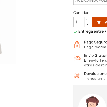
Cantidad

Entrega entre 7 

Pago Segur
Paga median
Envío Gratui
El envío te
otros desti
Devolucione
Tienes un p