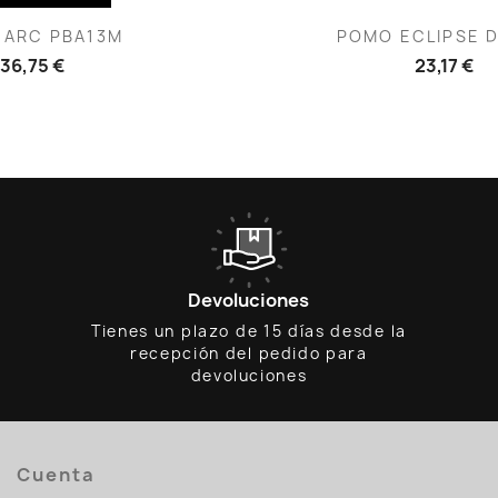
ista rápida
Vista rápid

 ARC PBA13M
POMO ECLIPSE 
36,75 €
23,17 €
Devoluciones
Tienes un plazo de 15 días desde la
recepción del pedido para
devoluciones
Cuenta