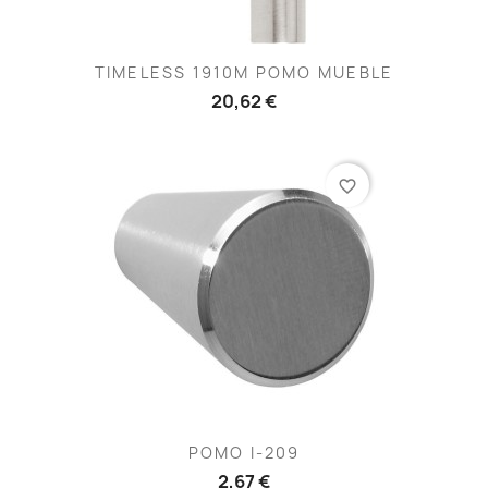
TIMELESS 1910M POMO MUEBLE
20,62 €
favorite_border
POMO I-209
2,67 €