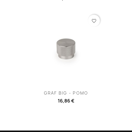
favorite_border
GRAF BIG - POMO
16,86 €