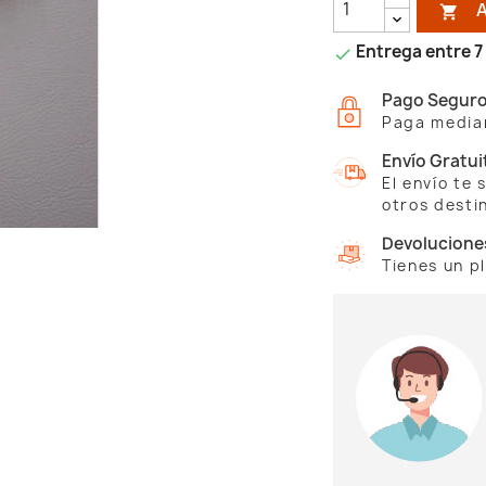

Entrega entre 7 

Pago Segur
Paga median
Envío Gratui
El envío te
otros desti
Devolucione
Tienes un p