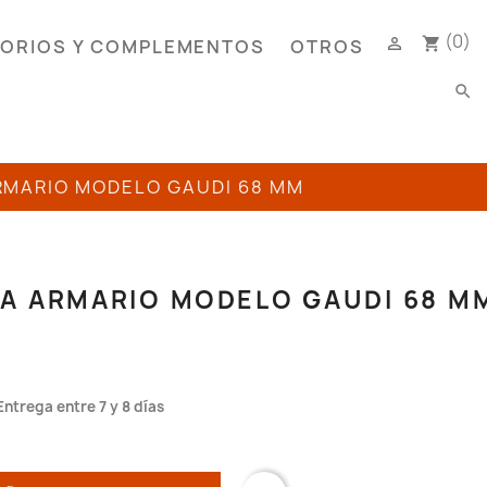
(0)

shopping_cart
ORIOS Y COMPLEMENTOS
OTROS
search
RMARIO MODELO GAUDI 68 MM
A ARMARIO MODELO GAUDI 68 M
Entrega entre 7 y 8 días