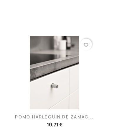
favorite_border
Vista rápida

POMO HARLEQUIN DE ZAMAC...
10,71 €