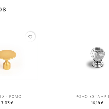
OS
favorite_border
ista rápida
Vista rápid

ID - POMO
POMO ESTAMP 
7,03 €
16,18 €