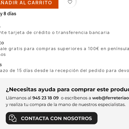
AÑADIR AL CARRITO
favorite_border
y 8 días
o
te tarjeta de crédito o transferencia bancaria
to
 sale gratis para compras superiores a 100€ en penínsul
nos
s
lazo de 15 días desde la recepción del pedido para dev