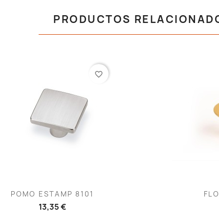
PRODUCTOS RELACIONAD
favorite_border
Vista rápida
V


POMO ESTAMP 8101
FLO
13,35 €