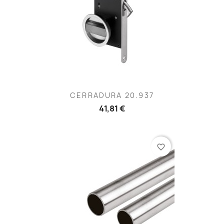
CERRADURA 20.937
41,81 €
favorite_border