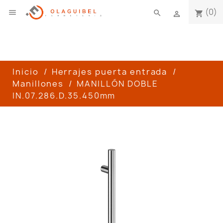
(0)

search
shopping_cart

Inicio
Herrajes puerta entrada
Manillones
MANILLÓN DOBLE
IN.07.286.D.35.450mm