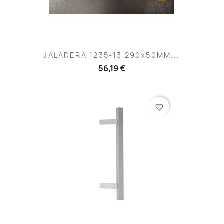
JALADERA 1235-13 290x50MM...
56,19 €
favorite_border