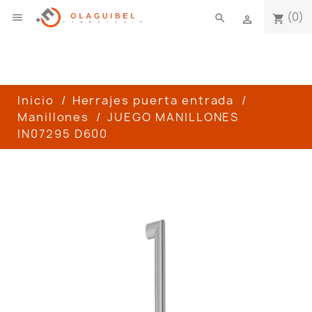
(0)

search
shopping_cart

Inicio
Herrajes puerta entrada
Manillones
JUEGO MANILLONES
IN07295 D600