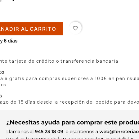
AÑADIR AL CARRITO
favorite_border
y 8 días
o
te tarjeta de crédito o transferencia bancaria
to
 sale gratis para compras superiores a 100€ en penínsul
nos
s
lazo de 15 días desde la recepción del pedido para dev