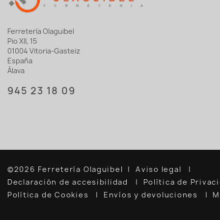
Ferretería Olaguibel
Pio XII, 15
01004 Vitoria-Gasteiz
España
Álava
945 23 18 09
©2026 Ferretería Olaguibel
Aviso legal
Declaración de accesibilidad
Política de Priva
Política de Cookies
Envíos y devoluciones
M