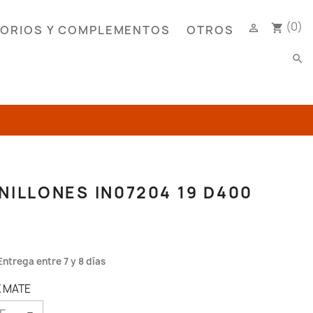
(0)

shopping_cart
ORIOS Y COMPLEMENTOS
OTROS
search
NILLONES IN07204 19 D400
Entrega entre 7 y 8 días
X MATE