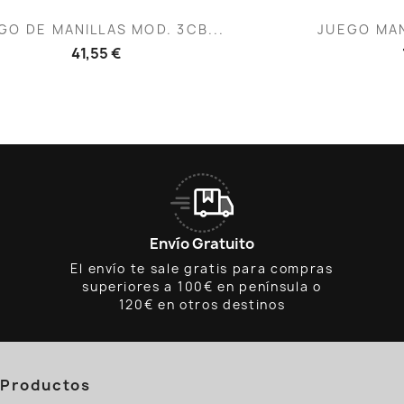
Vista rápida
V


GO DE MANILLAS MOD. 3CB...
JUEGO MAN
41,55 €
Envío Gratuito
El envío te sale gratis para compras
superiores a 100€ en península o
120€ en otros destinos
Productos