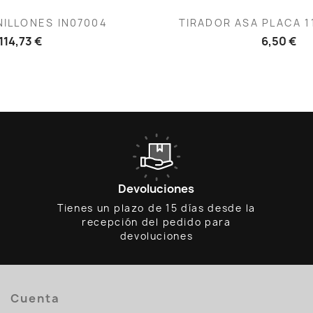
ista rápida
Vista rápid

ILLONES IN07004
TIRADOR ASA PLACA 1
114,73 €
6,50 €
Devoluciones
Tienes un plazo de 15 días desde la
recepción del pedido para
devoluciones
Cuenta