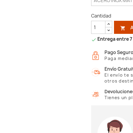
Cantidad

Entrega entre 7 

Pago Segur
Paga median
Envío Gratui
El envío te
otros desti
Devolucione
Tienes un p