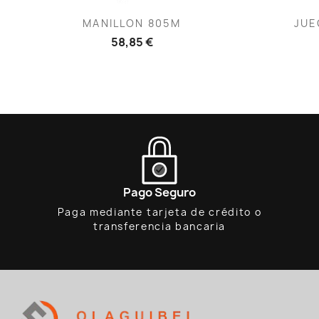
Vista rápida

MANILLON 805M
JUE
58,85 €
Pago Seguro
Paga mediante tarjeta de crédito o
transferencia bancaria