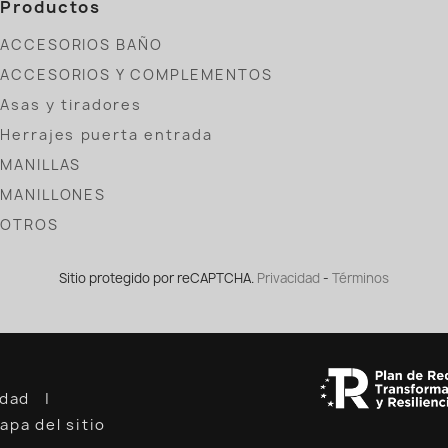
Productos
ACCESORIOS BAÑO
ACCESORIOS Y COMPLEMENTOS
Asas y tiradores
Herrajes puerta entrada
MANILLAS
MANILLONES
OTROS
Sitio protegido por reCAPTCHA.
Privacidad
-
Términos
cidad
apa del sitio