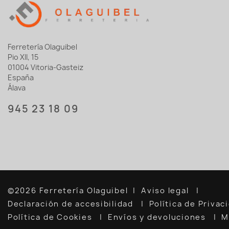
Ferretería Olaguibel
Pio XII, 15
01004 Vitoria-Gasteiz
España
Álava
945 23 18 09
©2026 Ferretería Olaguibel
Aviso legal
Declaración de accesibilidad
Política de Priva
Política de Cookies
Envíos y devoluciones
M