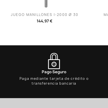
Vista rápida

JUEGO MANILLONES I-2000 Ø 30
M
144,97 €
Pago Seguro
Paga mediante tarjeta de crédito o
transferencia bancaria