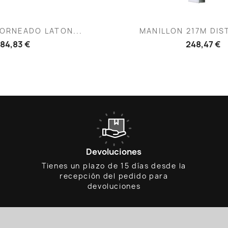
ista rápida
Vista rápid

ORNEADO LATON...
MANILLON 217M DIST
84,83 €
248,47 €
Devoluciones
Tienes un plazo de 15 días desde la
recepción del pedido para
devoluciones