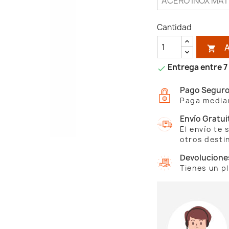
Cantidad

Entrega entre 7 

Pago Segur
Paga median
Envío Gratui
El envío te
otros desti
Devolucione
Tienes un p