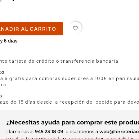
AÑADIR AL CARRITO
favorite_border
y 8 días
o
te tarjeta de crédito o transferencia bancaria
to
 sale gratis para compras superiores a 100€ en penínsul
nos
s
lazo de 15 días desde la recepción del pedido para dev