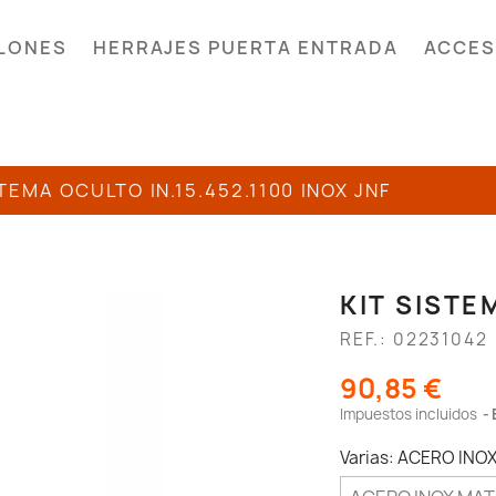
LONES
HERRAJES PUERTA ENTRADA
ACCES
STEMA OCULTO IN.15.452.1100 INOX JNF
KIT SISTE
REF.: 02231042
90,85 €
Impuestos incluidos
Varias: ACERO INO