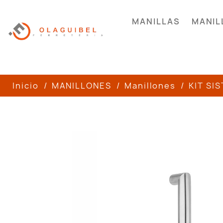
MANILLAS
MANIL
Inicio
MANILLONES
Manillones
KIT SI