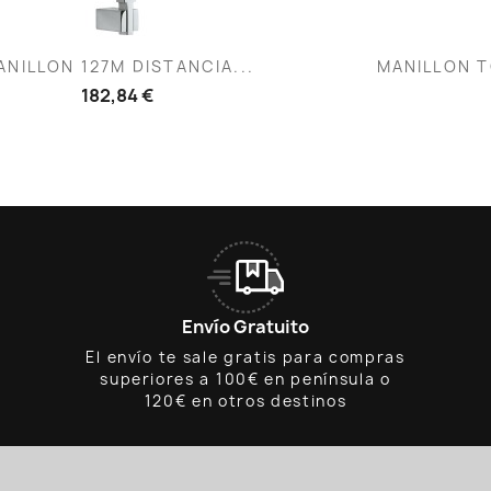
Vista rápida
V


ANILLON 127M DISTANCIA...
MANILLON T
182,84 €
Envío Gratuito
El envío te sale gratis para compras
superiores a 100€ en península o
120€ en otros destinos