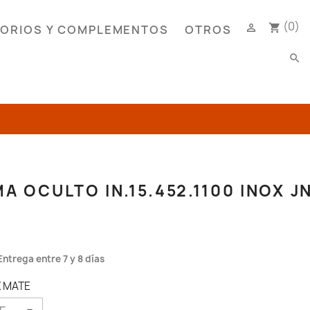
(0)

shopping_cart
ORIOS Y COMPLEMENTOS
OTROS
search
MA OCULTO IN.15.452.1100 INOX J
Entrega entre 7 y 8 días
X MATE