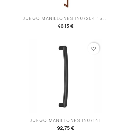
JUEGO MANILLONES IN07204 16...
46,13 €
favorite_border
JUEGO MANILLONES IN07141
92,75 €