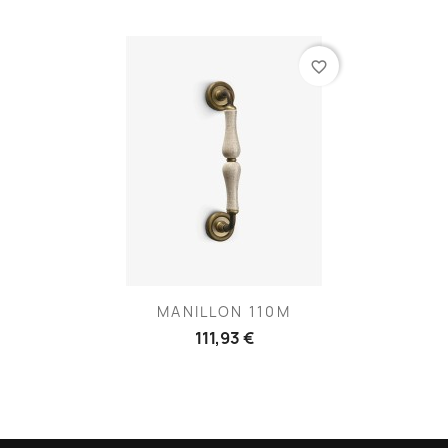
favorite_border
MANILLON 110M
111,93 €