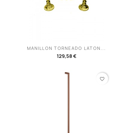
MANILLON TORNEADO LATON...
129,58 €
favorite_border