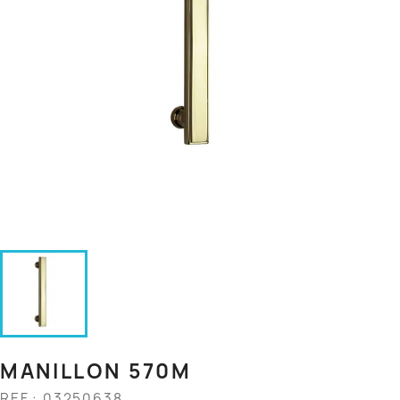
MANILLON 570M
REF.: 03250638