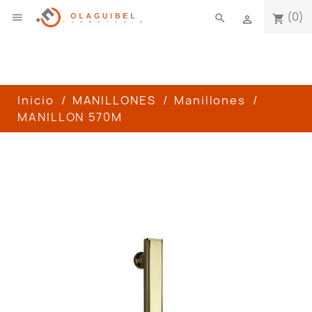
(0)

search
shopping_cart

Inicio
MANILLONES
Manillones
MANILLON 570M