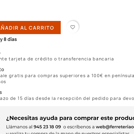
AÑADIR AL CARRITO
favorite_border
y 8 días
o
te tarjeta de crédito o transferencia bancaria
to
 sale gratis para compras superiores a 100€ en penínsul
nos
s
lazo de 15 días desde la recepción del pedido para dev