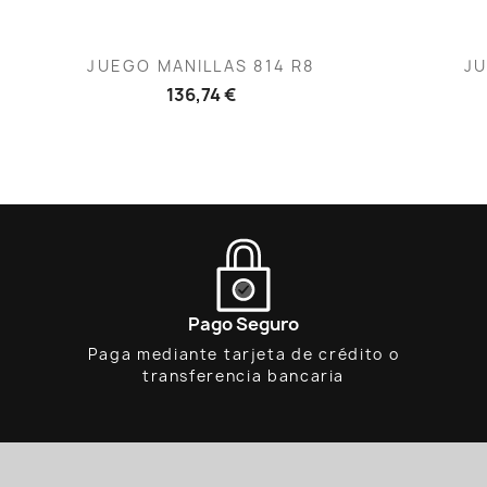
Vista rápida

JUEGO MANILLAS 814 R8
JU
136,74 €
Pago Seguro
Paga mediante tarjeta de crédito o
transferencia bancaria