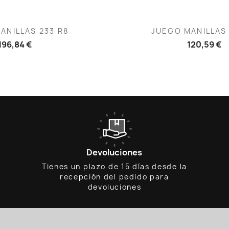
ista rápida
Vista rápid

ANILLAS 233 R8
JUEGO MANILLAS 
196,84 €
120,59 €
Devoluciones
Tienes un plazo de 15 días desde la
recepción del pedido para
devoluciones