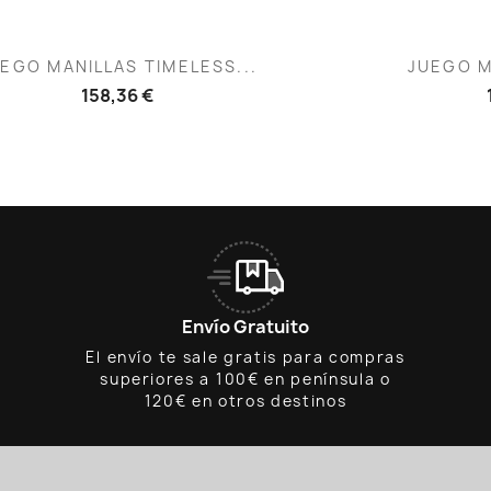
Vista rápida
V


EGO MANILLAS TIMELESS...
JUEGO M
158,36 €
Envío Gratuito
El envío te sale gratis para compras
superiores a 100€ en península o
120€ en otros destinos