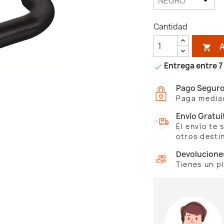
Cantidad

Entrega entre 7 

Pago Segur
Paga median
Envío Gratui
El envío te
otros desti
Devolucione
Tienes un p