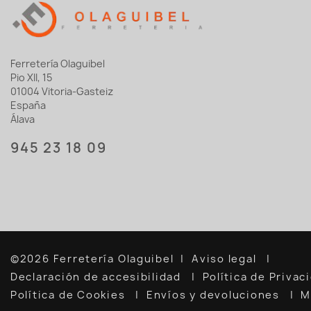
Ferretería Olaguibel
Pio XII, 15
01004 Vitoria-Gasteiz
España
Álava
945 23 18 09
©2026 Ferretería Olaguibel
Aviso legal
Declaración de accesibilidad
Política de Priva
Política de Cookies
Envíos y devoluciones
M