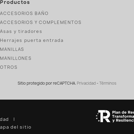
Productos
ACCESORIOS BAÑO
ACCESORIOS Y COMPLEMENTOS
Asas y tiradores
Herrajes puerta entrada
MANILLAS
MANILLONES
OTROS
Sitio protegido por reCAPTCHA.
Privacidad
-
Términos
cidad
apa del sitio