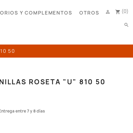
(0)

shopping_cart
ORIOS Y COMPLEMENTOS
OTROS
search
10 50
ILLAS ROSETA "U" 810 50
Entrega entre 7 y 8 días