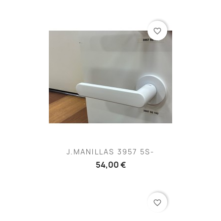
favorite_border
J.MANILLAS 3957 5S-
54,00 €
favorite_border