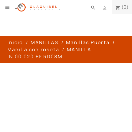
(0)

search
shopping_cart

Inicio
MANILLAS
Manillas Puerta
Manilla con roseta
MANILLA
IN.00.020.EF.RD08M