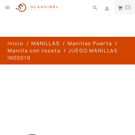
(0)

search
shopping_cart

Inicio
MANILLAS
Manillas Puerta
Manilla con roseta
JUEGO MANILLAS
IN00019