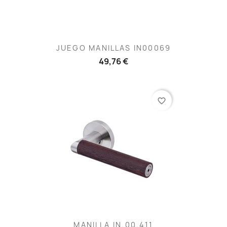
JUEGO MANILLAS IN00069
49,76 €
favorite_border
MANILLA IN.00.411