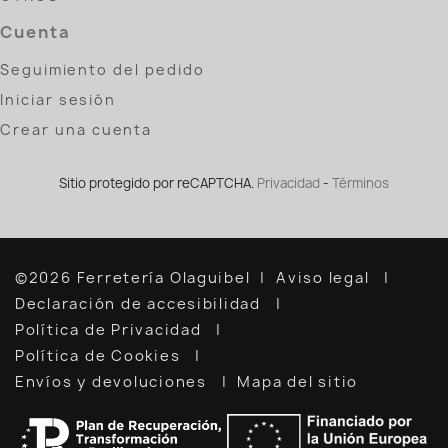
Cuenta
Seguimiento del pedido
Iniciar sesión
Crear una cuenta
Sitio protegido por reCAPTCHA.
Privacidad
-
Términos
©2026 Ferretería Olaguibel
Aviso legal
Declaración de accesibilidad
Política de Privacidad
Política de Cookies
Envíos y devoluciones
Mapa del sitio