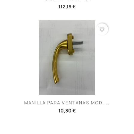
112,19 €
favorite_border
MANILLA PARA VENTANAS MOD....
10,30 €