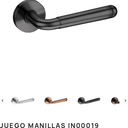


JUEGO MANILLAS IN00019