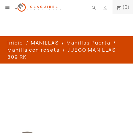
(0)

search
shopping_cart

Inicio
MANILLAS
Manillas Puerta
Manilla con roseta
JUEGO MANILLAS
809 RK