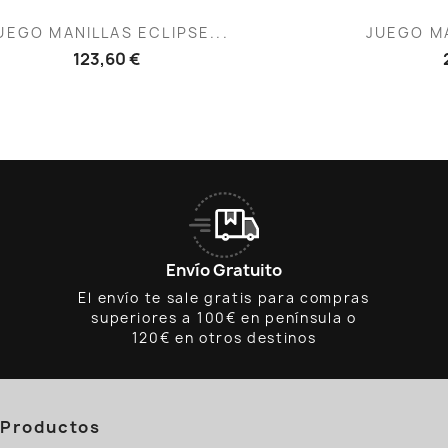
Vista rápida
V


UEGO MANILLAS ECLIPSE...
JUEGO MA
123,60 €
Envío Gratuito
El envío te sale gratis para compras
superiores a 100€ en península o
120€ en otros destinos
Productos