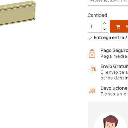
Cantidad

Entrega entre 7 

Pago Segur
Paga median
Envío Gratui
El envío te
otros desti
Devolucione
Tienes un p