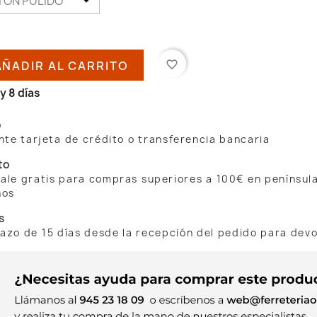
AÑADIR AL CARRITO
favorite_border
y 8 días
o
te tarjeta de crédito o transferencia bancaria
to
 sale gratis para compras superiores a 100€ en penínsul
nos
s
lazo de 15 días desde la recepción del pedido para dev