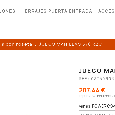
LONES
HERRAJES PUERTA ENTRADA
ACCES
la con roseta
JUEGO MANILLAS 570 R2C
JUEGO MA
REF.: 03250603
287,44 €
Impuestos incluidos
Varias: POWER CO