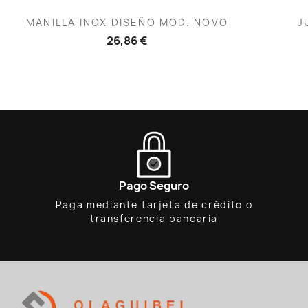
Vista rápida

MANILLA INOX DISEÑO MOD. NOVO
J
26,86 €
Pago Seguro
Paga mediante tarjeta de crédito o
transferencia bancaria