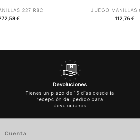
ista rápida
Vista rápid

NILLAS 227 R8C
JUEGO MANILLAS 
272,58 €
112,76 €
Devoluciones
Tienes un plazo de 15 días desde la
recepción del pedido para
devoluciones
Cuenta