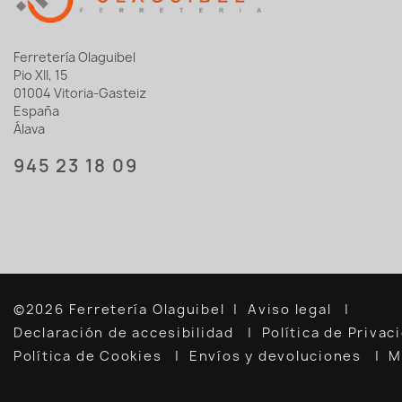
Ferretería Olaguibel
Pio XII, 15
01004 Vitoria-Gasteiz
España
Álava
945 23 18 09
©2026 Ferretería Olaguibel
Aviso legal
Declaración de accesibilidad
Política de Priva
Política de Cookies
Envíos y devoluciones
M