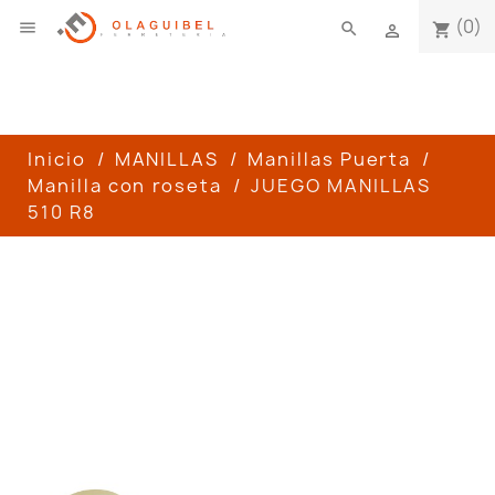
(0)

search
shopping_cart

Inicio
MANILLAS
Manillas Puerta
Manilla con roseta
JUEGO MANILLAS
510 R8