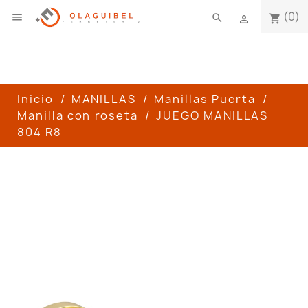
(0)

search
shopping_cart

Inicio
MANILLAS
Manillas Puerta
Manilla con roseta
JUEGO MANILLAS
804 R8