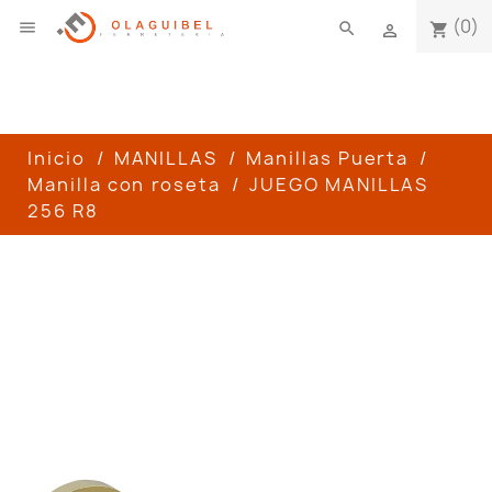
(0)

search
shopping_cart

Inicio
MANILLAS
Manillas Puerta
Manilla con roseta
JUEGO MANILLAS
256 R8