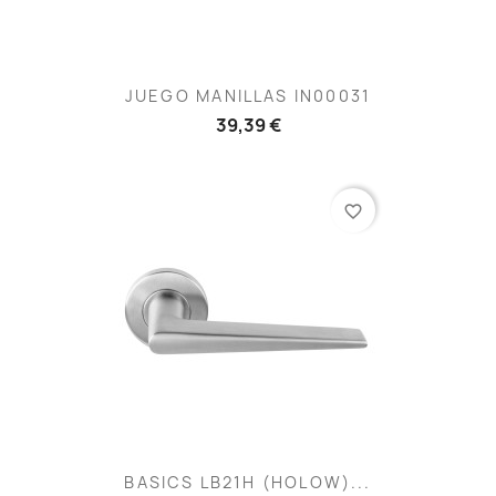
JUEGO MANILLAS IN00031
39,39 €
favorite_border
BASICS LB21H (HOLOW)...