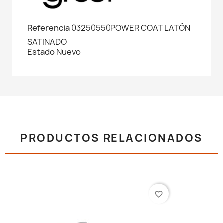
Referencia
03250550POWER COAT LATÓN
SATINADO
Estado
Nuevo
PRODUCTOS RELACIONADOS
favorite_border